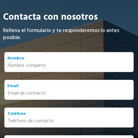
Contacta con nosotros
Rellena el formulario y te responderemos lo antes
posible.
Leave
Nombre
this
field
blank
Email
Teléfono