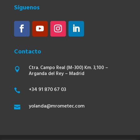
Síguenos
Contacto
Ctra. Campo Real (M-300) Km. 3,100 –

Arganda del Rey – Madrid
+34 91 870 67 03

yolanda@mrometec.com
